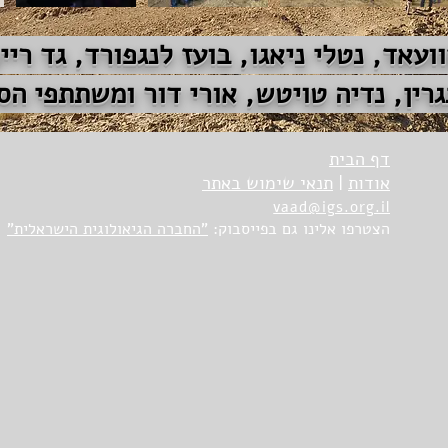
עאד, נטלי ניאגו, בועז לנגפורד, גד ריי
גרין, נדיה טויטש, אורי דור ומשתתפי הסי
דף הבית
אודות
|
תנאי שימוש באתר
vaad@igs.org.il
הצטרפו אלינו גם בפייסבוק:
"החברה הגיאולוגית הישראלית"