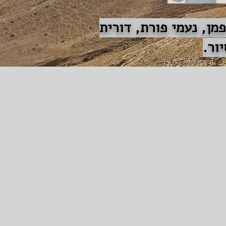
פמן, נעמי פורת, דורית
ור.