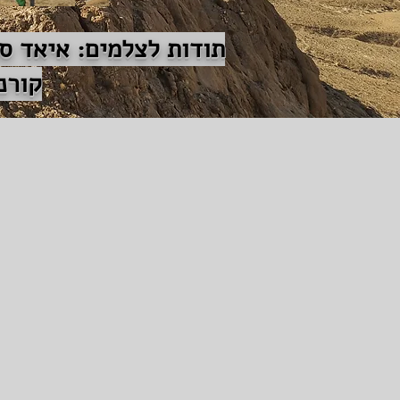
תודות לצלמים: איאד סוו
קורנ