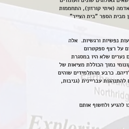
אים גאולוגים שונים העומדים
דמה (איתי קורזון), התחממות
ן מבית הספר "בית הצייר"
ם 12- 21 עם בעיות התנהגות והפרעות נפשיות ורגשיות. אלה
ים על רצף ספקטרום
ם נערים שלא היו במסגרת
נומי נמוך הכוללת מציאות של
ילדיהם. כרבע מהתלמידים שוהים
להתנהגות עבריינית (גניבות,
ו להגיע ולחשוף אותם