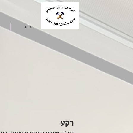
בית
רקע