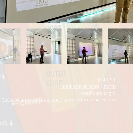
דף הבית
אודות
|
תנאי שימוש באתר
vaad@igs.org.il
הצטרפו אלינו גם בפייסבוק:
"החברה הגיאולוגית הישראלית"