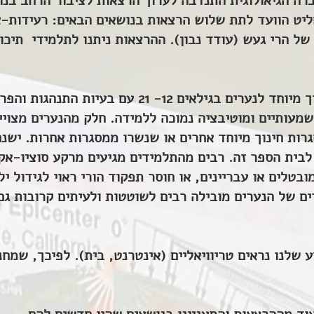
ה הגיאולוגית התנדבה לערוך הרצאות לציבור הרחב בנוש
ליט הוועד לתת שלוש הרצאות בנושאים הבאים: רעידות-א
 של הרי געש (עודד נבון). ההרצאות ניתנו לתלמידי תיכו
"בית הצייר" הוא בית ספר לחינוך מיוחד לנערים בגילאי
משמעותיים ומוטיבציה נמוכה ללמידה. חלק מהנערים מצוי
גרות חינוך מיוחד אחרים או שנשרו ממסגרות אחרות. ישנ
בית הספר זה. רבים מהתלמידים מגיעים מרקע סוציו-אקו
ובטלים או עבריינים, או חוסר תפקוד הורי ראוי לגידול 
ים של הנערים מובילה רבים לשוטטות ולעיתים קרובות גם 
 שלנו נראים טריוויאליים (אינטרנט, בית). לפיכך, שמחנ